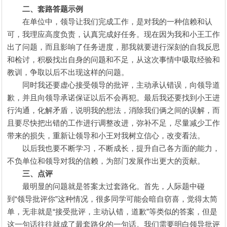
二、套路答题示例
在单位中，领导让我们完成工作，是对我的一种信赖和认
可，我理应高度负责，认真完成好任务。现在因为我和小王工作
出了问题，而且影响了任务进度，那我就要进行深刻的自我反思
和检讨，积极找出自身的问题和不足，从这次事情中吸取经验和
教训，争取以后不出现这样的问题。
同时我还要虚心接受领导的批评，主动承认错误，向领导道
歉，并且向领导承诺保证以后不会再犯。最后我还要找到小王进
行沟通，化解矛盾，说明我的想法，消除我们俩之间的误解，而
且要尽快把出错的工作进行调整改进，弥补不足，尽量减少工作
带来的损失，重新让领导和小王对我树立信心，改变看法。
以后我也要不断学习，不断成长，提升自己各方面的能力，
不负单位和领导对我的信赖，为部门发展作出更大的贡献。
三、点评
最明显的问题就是答案太过套路化。首先，人际题中碰
到“领导批评你”这种情况，很多同学可能会暗自窃喜，觉得太简
单，无非就是“接受批评，主动认错，道歉”等类似的答案，但是
这一句话往往就成了最套路化的一句话。我们需要明白领导批评