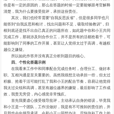
你是有一定的原因的，那么在答题的时候一定要能够跟考官解释
清楚，我为什么要接受批评，承担这份责任。
其次，我们也经常需要“自我反思反省”，但是很多同学也只
能答到“自我反思和检讨，找出问题和不足，吸取经验教训”，归
根到底还是找不出自己真正的问题所在，如此题中你和小王共同
完成工作，那就涉及到合作分工，并不是所有的活都抢着干，可
能影响到了同事的工作开展，甚至让人觉得太过于高调，有越权
越位之嫌疑。
所以如此作答并没有真正分析到题目的核心。
四、个性化答题示例
在我看来工作中和同事配合完成任务时，合理分工、做好本
职、互相沟通是至关重要的。虽然我很想主动承担一些，但太过
积极、抢着干活可能打乱了我和小王的配合节奏，容易让他觉得
我太过尖锐和高调，甚至有越位越界的嫌疑，最后影响了工作成
效，我责无旁贷，内心感觉非常愧疚。
首先我要虚心接受领导批评，主动承认自身的错误，毕竟我
和小王是一个团队，工作没做好，我是有不可推卸的责任的，并
且我也会向领导承诺，会和小王一同想办法，尽快弥补工作上的