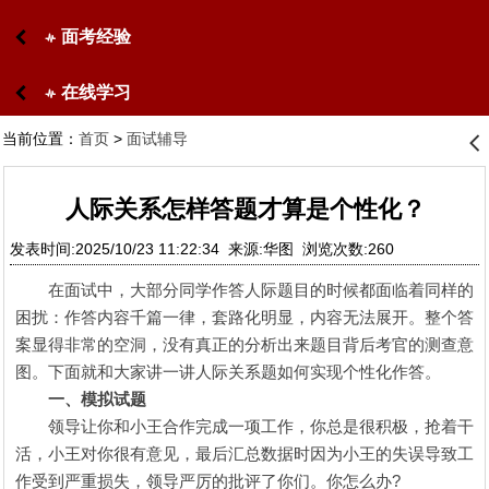
面考经验
󰋙
在线学习
󰋙
当前位置：
首页
>
面试辅导
󰊒
人际关系怎样答题才算是个性化？
发表时间:2025/10/23 11:22:34 来源:华图 浏览次数:260
在面试中，大部分同学作答人际题目的时候都面临着同样的
困扰：作答内容千篇一律，套路化明显，内容无法展开。整个答
案显得非常的空洞，没有真正的分析出来题目背后考官的测查意
图。下面就和大家讲一讲人际关系题如何实现个性化作答。
一、模拟试题
领导让你和小王合作完成一项工作，你总是很积极，抢着干
活，小王对你很有意见，最后汇总数据时因为小王的失误导致工
作受到严重损失，领导严厉的批评了你们。你怎么办?