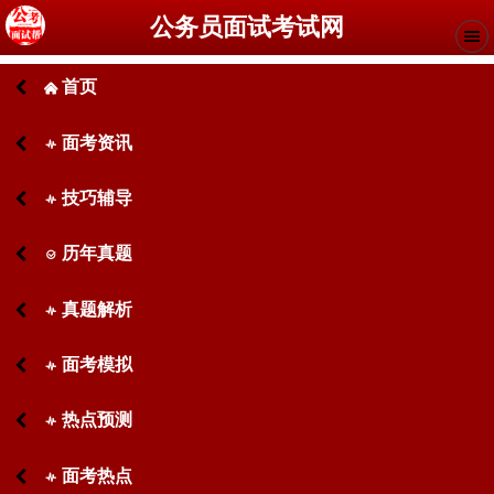
公务员面试考试网
首页
󰄫
面考资讯
󰋙
技巧辅导
󰋙
历年真题
󰊧
真题解析
󰋙
面考模拟
󰋙
热点预测
󰋙
面考热点
󰋙