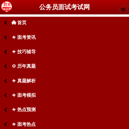
公务员面试考试网
首页
󰄫
面考资讯
󰋙
技巧辅导
󰋙
历年真题
󰊧
真题解析
󰋙
面考模拟
󰋙
热点预测
󰋙
面考热点
󰋙