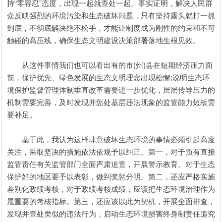
持“零容忍”态度，出现一起就查处一起。事实证明，解决人民群
众反映强烈的环境污染和生态破坏问题，只有坚持露头就打一抓
到底，不彻底解决绝不松手，才能让制度成为刚性的约束和不可
触碰的高压线，确保生态文明建设决策部署落地生根见效。
从这件事情我们也可以看出有的市(州)县在短期经济压力面
前，保护优先、绿色发展的生态文明理念出现松懈;说明生态环
境保护监督管理体制垂直改革需要进一步优化，层层传导压力的
机制需要完善，及时发现并惩处基层违法现象的监管能力短板需
要补足。
基于此，我认为这样肆意破坏生态环境的事情必须引起高度
关注，采取坚决的措施依法依规予以纠正。第一，对于负有直接
监管责任有关监管部门全面严肃追责，开展警示教育。对于生态
保护好的地区要予以表彰，做到奖惩分明。第二，还应严格实施
差别化政绩考核，对于政绩考核成绩，应该把生态环境治理作为
最重要的考核指标。第三，还应该以此为契机，开展全面排查，
发现并查处类似的违法行为，启动生态环境损害终身制责任追究