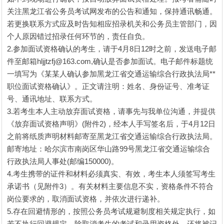
关注黑龙江省公务员考试网发布的公告和通知，保持通讯畅通。
若更换联系方式应及时告知相应招录机关和公务员主管部门，因
个人原因错过招录任何环节的，责任自负。
2.参加面试资格确认的考生，请于4月8日12时之前，发送电子邮
件至邮箱hljjtzfj@163.com,确认是否参加面试。电子邮件标题统
一填写为《某某人确认参加黑龙江省交通运输综合行政执法局**
职位面试资格确认》。正文请注明：姓名、身份证号、准考证
号、通讯地址、联系方式。
3.若考生本人主动放弃面试资格，请事先与我单位沟通，并提供
《放弃面试资格声明》(附件2)，经本人手写签名后，于4月12日
之前将纸质声明材料邮寄至黑龙江省交通运输综合行政执法局。
邮寄地址：哈尔滨市南岗区华山路99号黑龙江省交通运输综合
行政执法局人事处(邮编150000)。
4.考生携带的证件和材料必须真实、有效，考生本人须签写考生
承诺书（见附件3）。有关材料主要信息不实，资格条件不符合
岗位要求的，取消面试资格，并依次进行递补。
5.存在回避情形的，按照公务员考试规避制度相关规定执行，如
若不执行回避规定，除取消考生的考试和录用资格外，还将被记