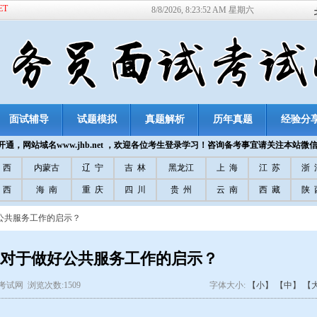
ET
8/8/2026, 8:23:52 AM 星期六
面试辅导
试题模拟
真题解析
历年真题
经验分
通，网站域名www.jhb.net ，欢迎各位考生登录学习！咨询备考事宜请关注本站微
 西
内蒙古
辽 宁
吉 林
黑龙江
上 海
江 苏
浙 
 西
海 南
重 庆
四 川
贵 州
云 南
西 藏
陕 
公共服务工作的启示？
对于做好公共服务工作的启示？
公务员考试网 浏览次数:1509
字体大小:
【小】
【中】
【