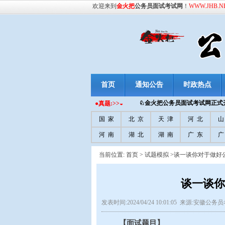
欢迎来到
金火把
公务员面试考试网
！
WWW.JHB.N
首页
通知公告
时政热点
♘金火把
公务员面试考试网正式开
●真题:>>◒
国 家
北 京
天 津
河 北
山
河 南
湖 北
湖 南
广 东
广
当前位置:
首页
>
试题模拟
>谈一谈你对于做好
谈一谈你
发表时间:2024/04/24 10:01:05 来源:安徽
【面试题目】