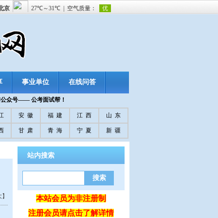
享
事业单位
在线问答
信公众号—— 公考面试帮！
江
安 徽
福 建
江 西
山 东
西
甘 肃
青 海
宁 夏
新 疆
站内搜索
大】
本站会员为非注册制
注册会员请点击了解详情