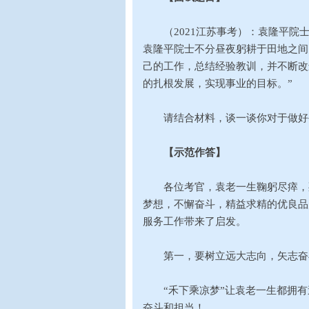
（2021江苏事考）：袁隆平院士
袁隆平院士不分昼夜躬耕于田地之间
己的工作，总结经验教训，并不断改
的扎根发展，实现事业的目标。”
请结合材料，谈一谈你对于做好
【示范作答】
各位考官，袁老一生鞠躬尽瘁，死
梦想，不懈奋斗，精益求精的优良品
服务工作带来了启发。
第一，要树立远大志向，矢志奋
“禾下乘凉梦”让袁老一生都拥有
奋斗和担当！