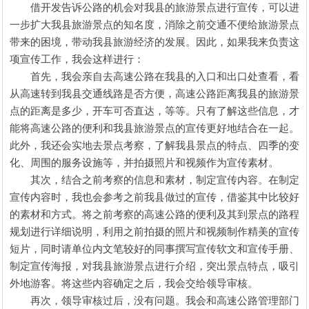
借开发告诉公路的机会对我县的旅游景点进行宣传，可以进
一步扩大我县旅游景点的知名度，消除之前交通不便给旅游景点
带来的困境，带动我县旅游经济的发展。因此，如果我来负责这
项宣传工作，我会这样进行：
首先，我会亲自去高速公路在我县的入口和出口处查看，看
从高速转到我县交通线路是否方便，高速公路距离我县的旅游景
点的距离是多少，开车可否直达，等等。只有了解这些信息，才
能将高速公路的便利和我县旅游景点的宣传更好地结合在一起。
此外，我还会实地去景点考察，了解我县景点的特点、四季的变
化、周围的服务设施等，并拍摄照片和视频作为宣传素材。
其次，结合之前考察的信息和素材，制定宣传内容。在制定
宣传内容时，我也会参考之前我县做过的宣传，借鉴其中比较好
的素材和方式。将之前考察的高速公路的便利及其到景点的路程
规划进行详细说明，利用之前拍摄的照片和视频制作精美的宣传
短片，同时请单位内文笔较好的同事撰写宣传软文和宣传手册、
制定宣传海报，对我县旅游景点进行介绍，突出景点特点，吸引
外地游客。将这些内容确定之后，我会交给领导审核。
再次，领导审核过后，没有问题。我会和高速公路管理部门