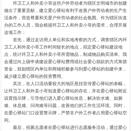
环卫工人和外卖小哥这些户外劳动者为辖区文明城市的创建
做出了重要贡献，建立爱心驿站有利于改善户外劳动者的生产生
活条件，营造尊重和关爱户外劳动者的社会氛围。作为辖区街道
办的工作人员，我会根据环卫工人和外卖小哥的需求，合理开展
这项工作：
首先，通过走访用人单位和实地考察的方式，调查辖区内环
卫工人和外卖小哥工作时间较长的地点，拟定爱心驿站建设地
点，统计环卫工人和外卖小哥所需物品，制成物品购买清单。我
会通过向上级申请建设爱心驿站费用或社会爱心捐款的方式筹措
资金，鼓励辖区内单位和商铺积极参与到爱心驿站的创建中来，
减少建立爱心驿站的投资费用。
其次，在人口流动量较大的地区悬挂宣传爱心驿站的条幅，
让环卫工人和外卖小哥知道爱心驿站的存在，并在爱心驿站附近
设置指示牌，引导他们进入爱心驿站休息，解决饮水难、如厕
难、休息难、问询难等问题，改善他们的工作生活环境。同时，
在爱心驿站门口设置警示牌，严禁非户外工作者占用爱心驿站空
间。
最后，招募志愿者在爱心驿站进行志愿服务活动，通过爱心