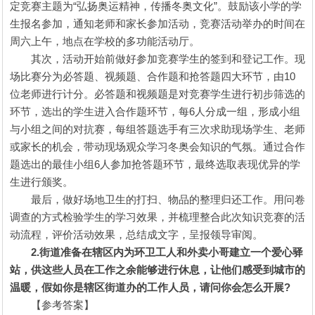
定竞赛主题为“弘扬奥运精神，传播冬奥文化”。鼓励该小学的学
生报名参加，通知老师和家长参加活动，竞赛活动举办的时间在
周六上午，地点在学校的多功能活动厅。
其次，活动开始前做好参加竞赛学生的签到和登记工作。现
场比赛分为必答题、视频题、合作题和抢答题四大环节，由10
位老师进行计分。必答题和视频题是对竞赛学生进行初步筛选的
环节，选出的学生进入合作题环节，每6人分成一组，形成小组
与小组之间的对抗赛，每组答题选手有三次求助现场学生、老师
或家长的机会，带动现场观众学习冬奥会知识的气氛。通过合作
题选出的最佳小组6人参加抢答题环节，最终选取表现优异的学
生进行颁奖。
最后，做好场地卫生的打扫、物品的整理归还工作。用问卷
调查的方式检验学生的学习效果，并梳理整合此次知识竞赛的活
动流程，评价活动效果，总结成文字，呈报领导审阅。
2.街道准备在辖区内为环卫工人和外卖小哥建立一个爱心驿
站，供这些人员在工作之余能够进行休息，让他们感受到城市的
温暖，假如你是辖区街道办的工作人员，请问你会怎么开展?
【参考答案】