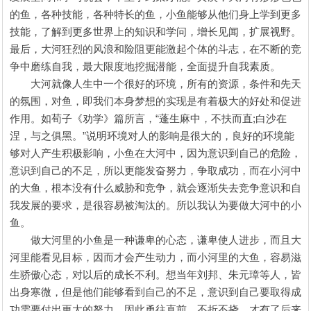
的鱼，各种技能，各种特长的鱼，小鱼能够从他们身上学到更多
技能，了解到更多世界上的知识和学问，增长见闻，扩展视野。
最后，大河狂烈的风浪和险阻更能激起个体的斗志，在不断的竞
争中磨练自我，最大限度地挖掘潜能，全面提升自我素质。
大河就像人生中一个很好的环境，所有的资源，条件和先天
的氛围，对鱼，即我们本身梦想的实现是有着极大的好处和促进
作用。如荀子《劝学》篇所言，“蓬生麻中，不扶而直;白沙在
涅，与之俱黑。”说明环境对人的影响是很大的，良好的环境能
够对人产生积极影响，小鱼在大河中，因为意识到自己的危险，
意识到自己的不足，所以更能发奋努力，争取成功，而在小河中
的大鱼，根本没有什么威胁和竞争，就会逐渐失去竞争意识和自
我发展的要求，是很容易被淘汰的。所以我认为要做大河中的小
鱼。
做大河里的小鱼是一种谦卑的心态，谦卑使人进步，而且大
河里能看见目标，因而才会产生动力，而小河里的大鱼，容易滋
生骄傲心态，对以后的成长不利。想当年刘邦、朱元璋等人，皆
出身寒微，但是他们能够看到自己的不足，意识到自己要取得成
功需要付出更大的努力，因此勇往直前，不折不挠，才有了后来