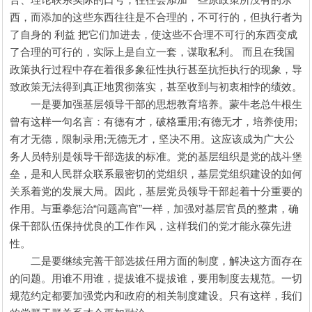
西，而添加的这些东西往往是不合理的，不可行的，但执行者为
了自身的 利益 把它们加进去，使这些不合理不可行的东西变成
了合理的可行的，实际上是自立一套，谋取私利。 而且在我国
政策执行过程中存在着很多象征性执行甚至抗拒执行的现象，导
致政策无法得到真正地贯彻落实，甚至收到与初衷相悖的绩效。
一是要加强基层领导干部的思想教育培养。蒙牛老总牛根生
曾有这样一句名言：有德有才，破格重用;有德无才，培养使用;
有才无德，限制录用;无德无才，坚决不用。这应该成为广大公
务人员特别是领导干部选拔的标准。党的基层组织是党的战斗堡
垒，是和人民群众联系最密切的党组织，基层党组织建设的如何
关系着党的发展大局。因此，基层党员领导干部起着十分重要的
作用。与重拳惩治“问题高官”一样，加强对基层官员的整肃，确
保干部队伍保持优良的工作作风，这样我们的党才能永葆先进
性。
二是要继续完善干部选拔任用方面的制度，解决这方面存在
的问题。用谁不用谁，提拔谁不提拔谁，要用制度去规范。一切
规范约定都要加强党内和政府的相关制度建设。只有这样，我们