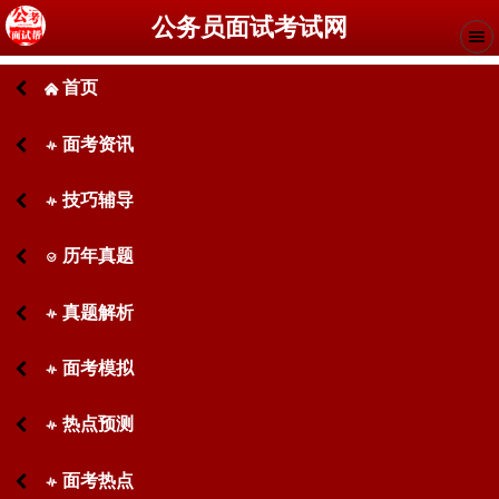
公务员面试考试网
首页
󰄫
面考资讯
󰋙
技巧辅导
󰋙
历年真题
󰊧
真题解析
󰋙
面考模拟
󰋙
热点预测
󰋙
面考热点
󰋙