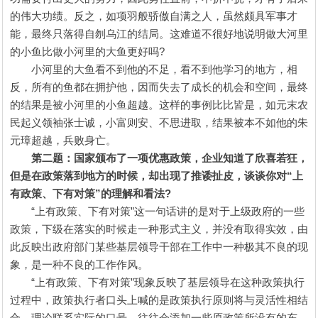
的伟大功绩。反之，如项羽般骄傲自满之人，虽然颇具军事才
能，最终只落得自刎乌江的结局。这难道不很好地说明做大河里
的小鱼比做小河里的大鱼更好吗?
小河里的大鱼看不到他的不足，看不到他学习的地方，相
反，所有的鱼都在拥护他，因而失去了成长的机会和空间，最终
的结果是被小河里的小鱼超越。这样的事例比比皆是，如元末农
民起义领袖张士诚，小富则安、不思进取，结果被本不如他的朱
元璋超越，兵败身亡。
第二题：国家颁布了一项优惠政策，企业知道了欣喜若狂，
但是在政策落到地方的时候，却出现了推诿扯皮，谈谈你对“上
有政策、下有对策”的理解和看法?
“上有政策、下有对策”这一句话讲的是对于上级政府的一些
政策，下级在落实的时候走一种形式主义，并没有取得实效，由
此反映出政府部门某些基层领导干部在工作中一种极其不良的现
象，是一种不良的工作作风。
“上有政策、下有对策”现象反映了基层领导在这种政策执行
过程中，政策执行者口头上喊的是政策执行原则将与灵活性相结
合、理论联系实际的口号，往往会添加一些原政策所没有的东