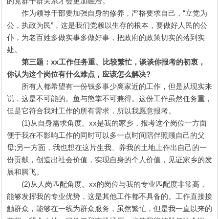
的党群干群关系才会更加融洽。
作为领导干部要加强自身的修养，严格要求自己，“立党为
公，执政为民”，这是我们党赖以生存的根本，要做好人民的公
仆，为老百姓多做实事多做好事，把政府的政策切实的落到实
处。
第三题：xx工作任务重、比较繁忙，谈谈你报考的初衷，
你认为这个岗位有什么难点，应该怎么解决?
所有人都希望有一份钱多事少离家近的工作，但是从现实来
说，这是不可能的。鱼与熊掌不可兼得。这份工作虽然任务重，
但是它符合我对工作的所有需求，所以我愿意报考。
(1)从自身需求角度。xx是我的家乡，报考这个岗位一方面
便于我在不影响工作的同时可以多一点时间陪伴照顾自己的父
母;另一方面，我也想在这片生我、养我的土地上作出自己的一
份贡献，创造出社会价值，实现自身的个人价值，见证家乡的发
展和腾飞。
(2)从人岗匹配角度。xx的岗位与我的专业匹配度非常高，
能够发挥我的专业优势，这是其他工作都不具备的。工作直接接
触群众，能够在一线为群众服务，虽然繁忙，但是我一直以来的