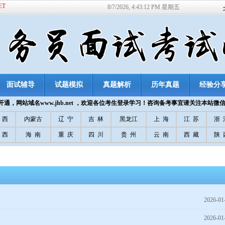
ET
8/7/2026, 4:43:13 PM 星期五
面试辅导
试题模拟
真题解析
历年真题
经验分
通，网站域名www.jhb.net ，欢迎各位考生登录学习！咨询备考事宜请关注本站微
 西
内蒙古
辽 宁
吉 林
黑龙江
上 海
江 苏
浙 
 西
海 南
重 庆
四 川
贵 州
云 南
西 藏
陕 
2026-01
2026-01