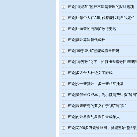
评论|“无感知”监控不应是管理的默认选项
评论|让每个人在AI时代都能找到自我定位
评论|让向善的涟漪扩散得更远
评论|莫让算法替代成长
评论|“畸形吃播”岂能成流量密码
评论|“异宠热”之下，如何褪去猎奇回归理
评论|多方合力杜绝文字游戏
评论|少一些算计，多一些相互托举
评论|降低维权成本，为小额消费纠纷“解围
评论|调查研究的要义在于“真”与“实”
评论|勿让谷圈乱象圈住未成年人
评论|花200多万装铁丝网，就能整治违法