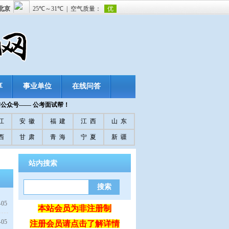
享
事业单位
在线问答
信公众号—— 公考面试帮！
江
安 徽
福 建
江 西
山 东
西
甘 肃
青 海
宁 夏
新 疆
站内搜索
-05
本站会员为非注册制
-05
注册会员请点击了解详情