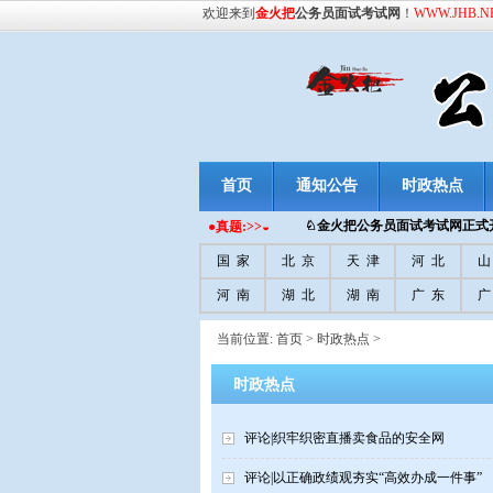
欢迎来到
金火把
公务员面试考试网
！
WWW.JHB.N
首页
通知公告
时政热点
♘金火把
公务员面试考试网正式开
●真题:>>◒
国 家
北 京
天 津
河 北
山
河 南
湖 北
湖 南
广 东
广
当前位置:
首页
>
时政热点
>
时政热点
评论|织牢织密直播卖食品的安全网
评论|以正确政绩观夯实“高效办成一件事”