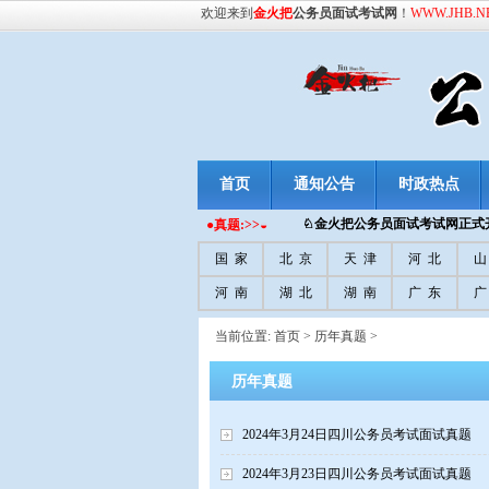
欢迎来到
金火把
公务员面试考试网
！
WWW.JHB.N
首页
通知公告
时政热点
♘金火把
公务员面试考试网正式开
●真题:>>◒
国 家
北 京
天 津
河 北
山
河 南
湖 北
湖 南
广 东
广
当前位置:
首页
>
历年真题
>
历年真题
2024年3月24日四川公务员考试面试真题
2024年3月23日四川公务员考试面试真题