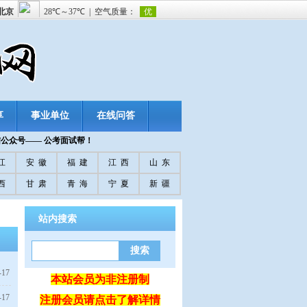
享
事业单位
在线问答
信公众号—— 公考面试帮！
江
安 徽
福 建
江 西
山 东
西
甘 肃
青 海
宁 夏
新 疆
站内搜索
-17
本站会员为非注册制
-17
注册会员请点击了解详情