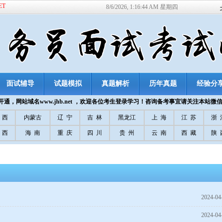
ET
8/6/2026, 1:16:44 AM 星期四
面试辅导
试题模拟
真题解析
历年真题
经验分
通，网站域名www.jhb.net ，欢迎各位考生登录学习！咨询备考事宜请关注本站微
 西
内蒙古
辽 宁
吉 林
黑龙江
上 海
江 苏
浙 
 西
海 南
重 庆
四 川
贵 州
云 南
西 藏
陕 
2024-04
2024-04