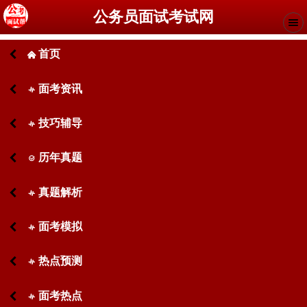
公务员面试考试网
首页
󰄫
面考资讯
󰋙
技巧辅导
󰋙
历年真题
󰊧
真题解析
󰋙
面考模拟
󰋙
热点预测
󰋙
面考热点
󰋙