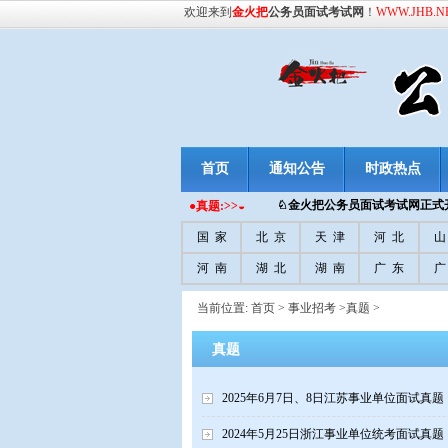
欢迎来到
金火把
公务员面试考试网
！
WWW.JHB.N
首页
通知公告
时政热点
♘金火把
公务员面试考试网正式开
●真题:>>◒
国 家
北 京
天 津
河 北
山
河 南
湖 北
湖 南
广 东
广
当前位置:
首页
>
事业招考
>
真题
>
真题
2025年6月7日、8日江苏事业单位面试真题
2024年5月25日浙江事业单位统考面试真题