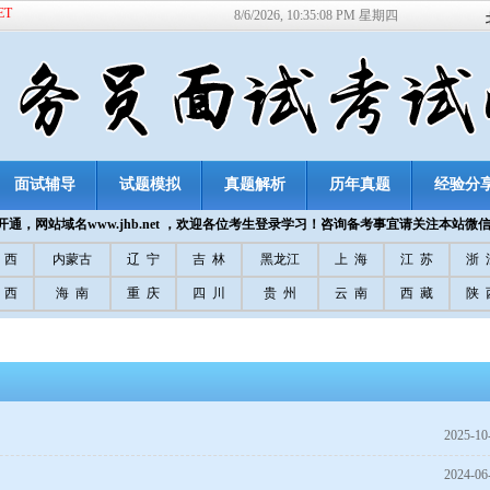
ET
8/6/2026, 10:35:09 PM 星期四
面试辅导
试题模拟
真题解析
历年真题
经验分
通，网站域名www.jhb.net ，欢迎各位考生登录学习！咨询备考事宜请关注本站微
 西
内蒙古
辽 宁
吉 林
黑龙江
上 海
江 苏
浙 
 西
海 南
重 庆
四 川
贵 州
云 南
西 藏
陕 
2025-10
2024-06