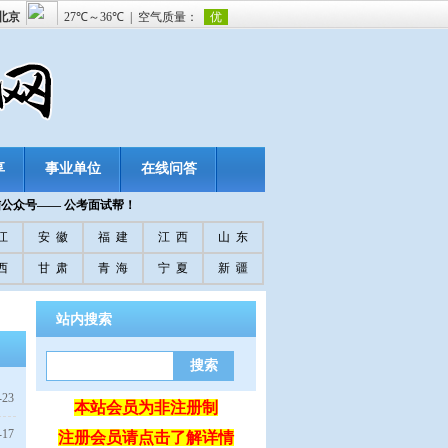
享
事业单位
在线问答
信公众号—— 公考面试帮！
江
安 徽
福 建
江 西
山 东
西
甘 肃
青 海
宁 夏
新 疆
站内搜索
-23
本站会员为非注册制
-17
注册会员请点击了解详情